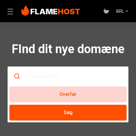
BRL
FInd dit nye domæne
Overfør
Søg